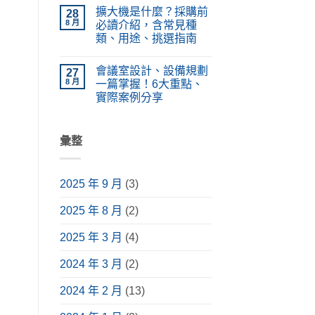
〈LED
在
無
PA
擴大機是什麼？採購前
電
28
哪？
留
廣
視
施
言
8 月
必讀介紹，含常見種
播
牆
工
系
類、用途、挑選指南
設
種
統
計、
類、
在
設
尚
價
原
〈擴
備
無
格
理
會議室設計、設備規劃
大
27
功
留
懶
完
機
能、
言
8 月
一篇掌握！6大重點、
人
整
是
應
包！
解
實際案例分享
什
用
掌
析〉
麼？
情
在
握
尚
中
採
境
〈會
挑
無
購
與
議
選
留
前
安
室
彙整
要
言
必
裝
設
點，
讀
指
計、
升
介
南〉
設
級
紹，
中
備
視
含
2025 年 9 月
(3)
規
聽
常
劃
體
見
一
驗〉
種
2025 年 8 月
(2)
篇
中
類、
掌
用
握！
途、
2025 年 3 月
(4)
6
挑
大
選
重
2024 年 3 月
(2)
指
點、
南〉
實
中
際
2024 年 2 月
(13)
案
例
分