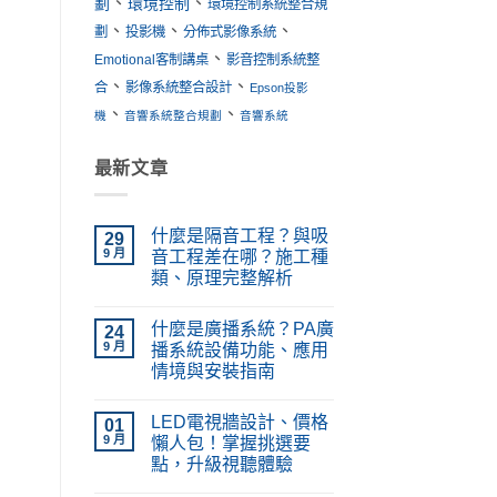
、
、
劃
環境控制
環境控制系統整合規
、
、
、
劃
投影機
分佈式影像系統
、
Emotional客制講桌
影音控制系統整
、
、
合
影像系統整合設計
Epson投影
、
、
機
音響系統整合規劃
音響系統
最新文章
什麼是隔音工程？與吸
29
9 月
音工程差在哪？施工種
類、原理完整解析
在
尚
〈什
無
什麼是廣播系統？PA廣
麼
24
留
是
言
9 月
播系統設備功能、應用
隔
情境與安裝指南
音
工
在
尚
程？
〈什
無
與
LED電視牆設計、價格
麼
01
留
吸
是
言
9 月
懶人包！掌握挑選要
音
廣
工
點，升級視聽體驗
播
程
系
在
差
尚
統？