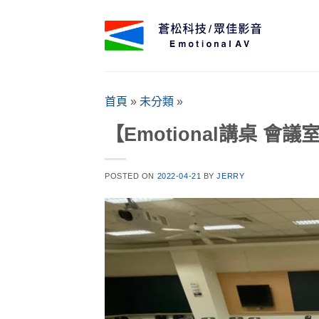
Skip
to
content
首頁
»
未分類
»
【Emotional講桌 會
POSTED ON
2022-04-21
BY
JERRY