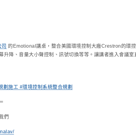
公司
的Emotional講桌，整合美國環境控制大廠Crestron的環
幕升降、音量大小聲控制、訊號切換等等。讓講者進入會議室
規劃施工
#環境控制系統整合規劃
＝
我們
nalav/