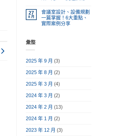
統
計、
類、
在
設
尚
價
原
〈擴
備
無
格
理
會議室設計、設備規劃
大
27
功
留
懶
完
機
能、
言
8 月
一篇掌握！6大重點、
人
整
是
應
包！
解
實際案例分享
什
用
掌
析〉
麼？
情
在
握
尚
中
採
境
〈會
挑
無
購
與
議
選
留
前
安
室
彙整
要
言
必
裝
設
點，
讀
指
計、
升
介
南〉
設
級
紹，
中
備
視
含
2025 年 9 月
(3)
規
聽
常
劃
體
見
一
驗〉
種
2025 年 8 月
(2)
篇
中
類、
掌
用
握！
途、
2025 年 3 月
(4)
6
挑
大
選
重
2024 年 3 月
(2)
指
點、
南〉
實
中
際
2024 年 2 月
(13)
案
例
分
2024 年 1 月
(2)
享〉
中
2023 年 12 月
(3)