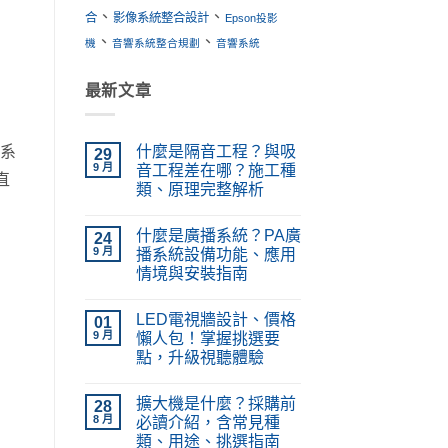
、
、
合
影像系統整合設計
Epson投影
、
、
機
音響系統整合規劃
音響系統
最新文章
什麼是隔音工程？與吸
控系
29
9 月
音工程差在哪？施工種
直
類、原理完整解析
在
尚
〈什
無
什麼是廣播系統？PA廣
麼
24
留
是
言
9 月
播系統設備功能、應用
隔
情境與安裝指南
音
工
在
尚
程？
〈什
無
與
LED電視牆設計、價格
麼
01
留
吸
是
言
9 月
懶人包！掌握挑選要
音
廣
工
點，升級視聽體驗
播
程
系
在
差
尚
統？
〈LED
在
無
PA
擴大機是什麼？採購前
電
28
哪？
留
廣
視
施
言
8 月
必讀介紹，含常見種
播
牆
工
系
類、用途、挑選指南
設
種