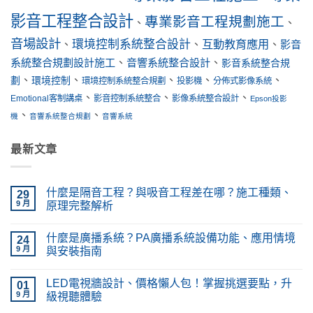
影音工程整合設計
專業影音工程規劃施工
、
、
音場設計
環境控制系統整合設計
互動教育應用
、
、
、
影音
系統整合規劃設計施工
、
音響系統整合設計
、
影音系統整合規
、
、
、
、
、
劃
環境控制
環境控制系統整合規劃
投影機
分佈式影像系統
、
、
、
Emotional客制講桌
影音控制系統整合
影像系統整合設計
Epson投影
、
、
機
音響系統整合規劃
音響系統
最新文章
什麼是隔音工程？與吸音工程差在哪？施工種類、
29
9 月
原理完整解析
在
尚
〈什
無
什麼是廣播系統？PA廣播系統設備功能、應用情境
麼
24
留
是
言
9 月
與安裝指南
隔
音
在
尚
工
〈什
無
LED電視牆設計、價格懶人包！掌握挑選要點，升
程？
麼
01
留
與
是
言
9 月
級視聽體驗
吸
廣
音
播
在
尚