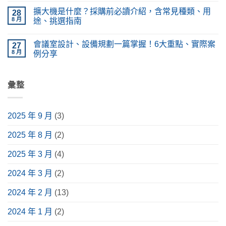
工
系
〈LED
無
擴大機是什麼？採購前必讀介紹，含常見種類、用
程
統？
電
28
留
差
PA
視
言
8 月
途、挑選指南
在
廣
牆
哪？
播
設
在
尚
施
系
計、
〈擴
無
會議室設計、設備規劃一篇掌握！6大重點、實際案
工
統
價
大
27
留
種
設
格
機
言
8 月
例分享
類、
備
懶
是
原
功
人
什
在
尚
理
能、
包！
麼？
〈會
無
完
應
掌
採
議
留
整
用
握
購
室
彙整
言
解
情
挑
前
設
析〉
境
選
必
計、
中
與
要
讀
設
安
點，
介
備
2025 年 9 月
(3)
裝
升
紹，
規
指
級
含
劃
南〉
視
常
一
2025 年 8 月
(2)
中
聽
見
篇
體
種
掌
驗〉
類、
握！
2025 年 3 月
(4)
中
用
6
途、
大
挑
重
2024 年 3 月
(2)
選
點、
指
實
南〉
際
2024 年 2 月
(13)
中
案
例
分
2024 年 1 月
(2)
享〉
中