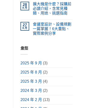
〈LED
在
無
PA
擴大機是什麼？採購前
電
28
哪？
留
廣
視
施
言
8 月
必讀介紹，含常見種
播
牆
工
系
類、用途、挑選指南
設
種
統
計、
類、
在
設
尚
價
原
〈擴
備
無
格
理
會議室設計、設備規劃
大
27
功
留
懶
完
機
能、
言
8 月
一篇掌握！6大重點、
人
整
是
應
包！
解
實際案例分享
什
用
掌
析〉
麼？
情
在
握
尚
中
採
境
〈會
挑
無
購
與
議
選
留
前
安
室
彙整
要
言
必
裝
設
點，
讀
指
計、
升
介
南〉
設
級
紹，
中
備
視
含
2025 年 9 月
(3)
規
聽
常
劃
體
見
一
驗〉
種
2025 年 8 月
(2)
篇
中
類、
掌
用
握！
途、
2025 年 3 月
(4)
6
挑
大
選
重
2024 年 3 月
(2)
指
點、
南〉
實
中
際
2024 年 2 月
(13)
案
例
分