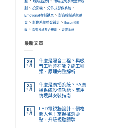
、
、
劃
環境控制
環境控制系統整合規
、
、
、
劃
投影機
分佈式影像系統
、
Emotional客制講桌
影音控制系統整
、
、
合
影像系統整合設計
Epson投影
、
、
機
音響系統整合規劃
音響系統
最新文章
什麼是隔音工程？與吸
29
9 月
音工程差在哪？施工種
類、原理完整解析
在
尚
〈什
無
什麼是廣播系統？PA廣
麼
24
留
是
言
9 月
播系統設備功能、應用
隔
情境與安裝指南
音
工
在
尚
程？
〈什
無
與
LED電視牆設計、價格
麼
01
留
吸
是
言
9 月
懶人包！掌握挑選要
音
廣
工
點，升級視聽體驗
播
程
系
在
差
尚
統？