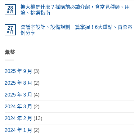
工
系
〈LED
無
擴大機是什麼？採購前必讀介紹，含常見種類、用
程
統？
電
28
留
差
PA
視
言
8 月
途、挑選指南
在
廣
牆
哪？
播
設
在
尚
施
系
計、
〈擴
無
會議室設計、設備規劃一篇掌握！6大重點、實際案
工
統
價
大
27
留
種
設
格
機
言
8 月
例分享
類、
備
懶
是
原
功
人
什
在
尚
理
能、
包！
麼？
〈會
無
完
應
掌
採
議
留
整
用
握
購
室
彙整
言
解
情
挑
前
設
析〉
境
選
必
計、
中
與
要
讀
設
安
點，
介
備
2025 年 9 月
(3)
裝
升
紹，
規
指
級
含
劃
南〉
視
常
一
2025 年 8 月
(2)
中
聽
見
篇
體
種
掌
驗〉
類、
握！
2025 年 3 月
(4)
中
用
6
途、
大
挑
重
2024 年 3 月
(2)
選
點、
指
實
南〉
際
2024 年 2 月
(13)
中
案
例
分
2024 年 1 月
(2)
享〉
中