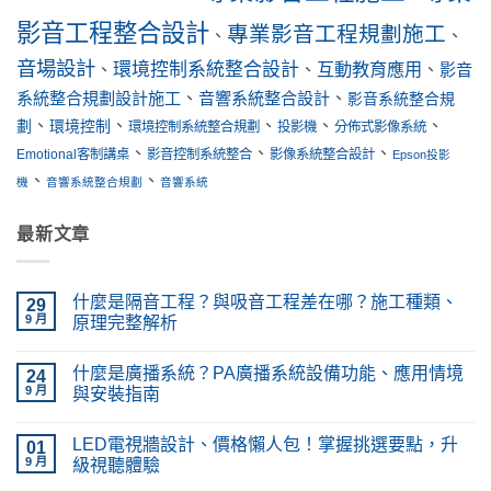
影音工程整合設計
專業影音工程規劃施工
、
、
音場設計
環境控制系統整合設計
互動教育應用
、
、
、
影音
系統整合規劃設計施工
、
音響系統整合設計
、
影音系統整合規
、
、
、
、
、
劃
環境控制
環境控制系統整合規劃
投影機
分佈式影像系統
、
、
、
Emotional客制講桌
影音控制系統整合
影像系統整合設計
Epson投影
、
、
機
音響系統整合規劃
音響系統
最新文章
什麼是隔音工程？與吸音工程差在哪？施工種類、
29
9 月
原理完整解析
在
尚
〈什
無
什麼是廣播系統？PA廣播系統設備功能、應用情境
麼
24
留
是
言
9 月
與安裝指南
隔
音
在
尚
工
〈什
無
LED電視牆設計、價格懶人包！掌握挑選要點，升
程？
麼
01
留
與
是
言
9 月
級視聽體驗
吸
廣
音
播
在
尚