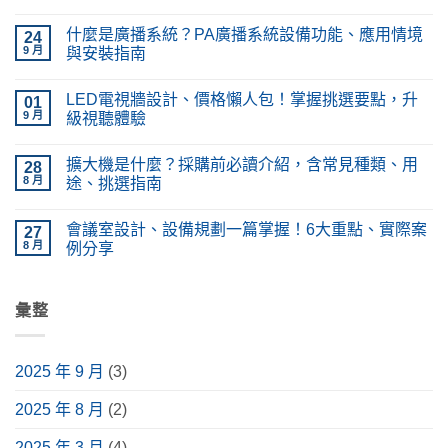
在
尚
〈什
無
什麼是廣播系統？PA廣播系統設備功能、應用情境
麼
24
留
是
言
9 月
與安裝指南
隔
音
在
尚
工
〈什
無
LED電視牆設計、價格懶人包！掌握挑選要點，升
程？
麼
01
留
與
是
言
9 月
級視聽體驗
吸
廣
音
播
在
尚
工
系
〈LED
無
擴大機是什麼？採購前必讀介紹，含常見種類、用
程
統？
電
28
留
差
PA
視
言
8 月
途、挑選指南
在
廣
牆
哪？
播
設
在
尚
施
系
計、
〈擴
無
會議室設計、設備規劃一篇掌握！6大重點、實際案
工
統
價
大
27
留
種
設
格
機
言
8 月
例分享
類、
備
懶
是
原
功
人
什
在
尚
理
能、
包！
麼？
〈會
無
完
應
掌
採
議
留
整
用
握
購
室
彙整
言
解
情
挑
前
設
析〉
境
選
必
計、
中
與
要
讀
設
安
點，
介
備
2025 年 9 月
(3)
裝
升
紹，
規
指
級
含
劃
南〉
視
常
一
2025 年 8 月
(2)
中
聽
見
篇
體
種
掌
驗〉
類、
握！
2025 年 3 月
(4)