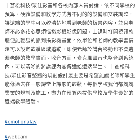
｜蒼松科技/眾佳影音和各校內部人員討論，依不同學校的
預算、硬體設備和教學方式有不同的的設備和安裝調整，
讓遠端的學生可以較清楚地看到老師的板書內容，並且老
師不必多花心思煩惱攝影機影像問題，上課時打開視訊軟
體便能輕易的抓到攝影機畫面。依單位和老師的教學習慣
還可以設定軟體區域追蹤，即使老師於講台移動也不會遺
漏老師的教學畫面。收音方面，麥克風聲音也整合到系統
內，可以清晰的將講課內容傳達給遠端學生。 ｜蒼松科
技/眾佳影音整體的規劃設計最主要是希望能讓老師和學生
能像過去在一般課堂上課般的輕鬆，每個學校我們都兢兢
業業的規劃及施工，盡力在預算內提供學校及學生最好的
遠端教學體驗。
#emotionalav
#
webcam