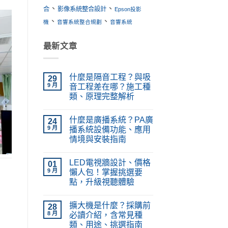
、
、
合
影像系統整合設計
Epson投影
、
、
機
音響系統整合規劃
音響系統
最新文章
什麼是隔音工程？與吸
29
9 月
音工程差在哪？施工種
類、原理完整解析
在
尚
〈什
無
什麼是廣播系統？PA廣
麼
24
留
是
言
9 月
播系統設備功能、應用
隔
情境與安裝指南
音
工
在
尚
程？
〈什
無
與
LED電視牆設計、價格
麼
01
留
吸
是
言
9 月
懶人包！掌握挑選要
音
廣
工
點，升級視聽體驗
播
程
系
在
差
尚
統？
〈LED
在
無
PA
擴大機是什麼？採購前
電
28
哪？
留
廣
視
施
言
8 月
必讀介紹，含常見種
播
牆
工
系
類、用途、挑選指南
設
種