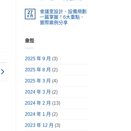
統
計、
類、
在
設
尚
價
原
〈擴
備
無
格
理
會議室設計、設備規劃
大
27
功
留
懶
完
機
能、
言
8 月
一篇掌握！6大重點、
人
整
是
應
包！
解
實際案例分享
什
用
掌
析〉
麼？
情
在
握
尚
中
採
境
〈會
挑
無
購
與
議
選
留
前
安
室
彙整
要
言
必
裝
設
點，
讀
指
計、
升
介
南〉
設
級
紹，
中
備
視
含
2025 年 9 月
(3)
規
聽
常
劃
體
見
一
驗〉
種
2025 年 8 月
(2)
篇
中
類、
掌
用
握！
途、
2025 年 3 月
(4)
6
挑
大
選
重
2024 年 3 月
(2)
指
點、
南〉
實
中
際
2024 年 2 月
(13)
案
例
分
2024 年 1 月
(2)
享〉
中
2023 年 12 月
(3)