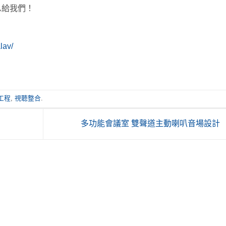
息給我們！
lav/
工程
,
視聽整合
.
多功能會議室 雙聲道主動喇叭音場設計