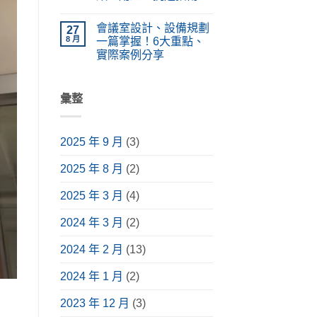
統
計、
類、
在
設
尚
價
原
〈擴
備
無
格
理
會議室設計、設備規劃
大
27
功
留
懶
完
機
能、
言
8 月
一篇掌握！6大重點、
人
整
是
應
包！
解
實際案例分享
什
用
掌
析〉
麼？
情
在
握
尚
中
採
境
〈會
挑
無
購
與
議
選
留
前
安
室
彙整
要
言
必
裝
設
點，
讀
指
計、
升
介
南〉
設
級
紹，
中
備
視
含
2025 年 9 月
(3)
規
聽
常
劃
體
見
一
驗〉
種
2025 年 8 月
(2)
篇
中
類、
掌
用
握！
途、
2025 年 3 月
(4)
6
挑
大
選
重
2024 年 3 月
(2)
指
點、
南〉
實
中
際
2024 年 2 月
(13)
案
例
分
2024 年 1 月
(2)
享〉
中
2023 年 12 月
(3)