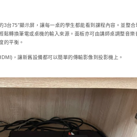
的3台75″顯示屏，讓每一桌的學生都能看到課程內容。並整合
輕鬆轉換筆電或桌機的輸入來源。面板亦可由講師桌調整音樂
度的平衡。
HDMI)，讓新舊設備都可以簡單的傳輸影像到投影機上。