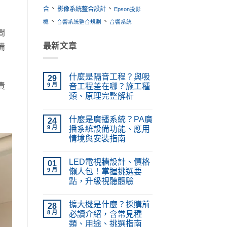
、
、
合
影像系統整合設計
Epson投影
、
、
機
音響系統整合規劃
音響系統
間
最新文章
備
什麼是隔音工程？與吸
29
責
9 月
音工程差在哪？施工種
類、原理完整解析
在
尚
〈什
無
什麼是廣播系統？PA廣
麼
24
留
是
言
9 月
播系統設備功能、應用
隔
情境與安裝指南
音
工
在
尚
程？
〈什
無
與
LED電視牆設計、價格
麼
01
留
吸
是
言
9 月
懶人包！掌握挑選要
音
廣
工
點，升級視聽體驗
播
程
系
在
差
尚
統？
〈LED
在
無
PA
擴大機是什麼？採購前
電
28
哪？
留
廣
視
施
言
8 月
必讀介紹，含常見種
播
牆
工
系
類、用途、挑選指南
設
種