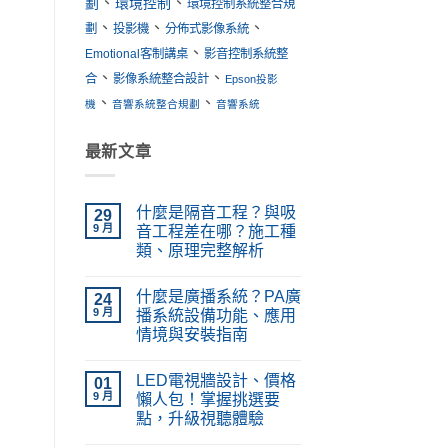
、
、
劃
環境控制
環境控制系統整合規
、
、
、
劃
投影機
分佈式影像系統
、
Emotional客制講桌
影音控制系統整
、
、
合
影像系統整合設計
Epson投影
、
、
機
音響系統整合規劃
音響系統
最新文章
什麼是隔音工程？與吸
29
9 月
音工程差在哪？施工種
類、原理完整解析
在
尚
〈什
無
什麼是廣播系統？PA廣
麼
24
留
是
言
9 月
播系統設備功能、應用
隔
情境與安裝指南
音
工
在
尚
程？
〈什
無
與
LED電視牆設計、價格
麼
01
留
吸
是
言
9 月
懶人包！掌握挑選要
音
廣
工
點，升級視聽體驗
播
程
系
在
差
尚
統？