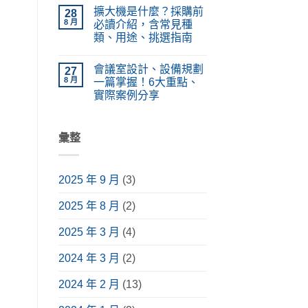
〈LED
在
無
PA
擴大機是什麼？採購前
電
28
哪？
留
廣
視
施
言
8 月
必讀介紹，含常見種
播
牆
工
系
類、用途、挑選指南
設
種
統
計、
類、
在
設
尚
價
原
〈擴
備
無
格
理
會議室設計、設備規劃
大
27
功
留
懶
完
機
能、
言
8 月
一篇掌握！6大重點、
人
整
是
應
包！
解
實際案例分享
什
用
掌
析〉
麼？
情
在
握
尚
中
採
境
〈會
挑
無
購
與
議
選
留
前
安
室
彙整
要
言
必
裝
設
點，
讀
指
計、
升
介
南〉
設
級
紹，
中
備
視
含
2025 年 9 月
(3)
規
聽
常
劃
體
見
一
驗〉
種
2025 年 8 月
(2)
篇
中
類、
掌
用
握！
途、
2025 年 3 月
(4)
6
挑
大
選
重
2024 年 3 月
(2)
指
點、
南〉
實
中
際
2024 年 2 月
(13)
案
例
分