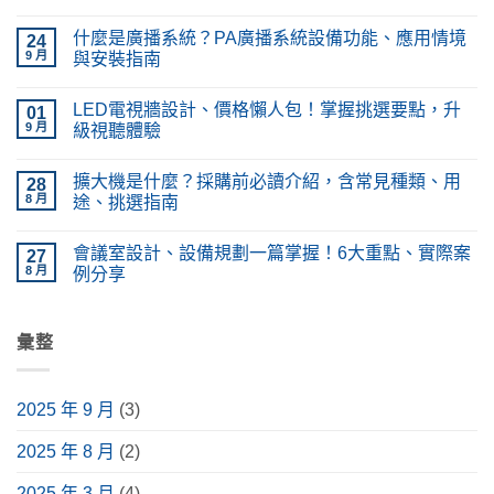
在
尚
〈什
無
什麼是廣播系統？PA廣播系統設備功能、應用情境
麼
24
留
是
言
9 月
與安裝指南
隔
音
在
尚
工
〈什
無
LED電視牆設計、價格懶人包！掌握挑選要點，升
程？
麼
01
留
與
是
言
9 月
級視聽體驗
吸
廣
音
播
在
尚
工
系
〈LED
無
擴大機是什麼？採購前必讀介紹，含常見種類、用
程
統？
電
28
留
差
PA
視
言
8 月
途、挑選指南
在
廣
牆
哪？
播
設
在
尚
施
系
計、
〈擴
無
會議室設計、設備規劃一篇掌握！6大重點、實際案
工
統
價
大
27
留
種
設
格
機
言
8 月
例分享
類、
備
懶
是
原
功
人
什
在
尚
理
能、
包！
麼？
〈會
無
完
應
掌
採
議
留
整
用
握
購
室
彙整
言
解
情
挑
前
設
析〉
境
選
必
計、
中
與
要
讀
設
安
點，
介
備
2025 年 9 月
(3)
裝
升
紹，
規
指
級
含
劃
南〉
視
常
一
2025 年 8 月
(2)
中
聽
見
篇
體
種
掌
驗〉
類、
握！
2025 年 3 月
(4)