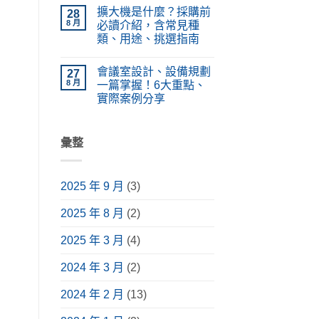
〈LED
在
無
PA
擴大機是什麼？採購前
電
28
哪？
留
廣
視
施
言
8 月
必讀介紹，含常見種
播
牆
工
系
類、用途、挑選指南
設
種
統
計、
類、
在
設
尚
價
原
〈擴
備
無
格
理
會議室設計、設備規劃
大
27
功
留
懶
完
機
能、
言
8 月
一篇掌握！6大重點、
人
整
是
應
包！
解
實際案例分享
什
用
掌
析〉
麼？
情
在
握
尚
中
採
境
〈會
挑
無
購
與
議
選
留
前
安
室
彙整
要
言
必
裝
設
點，
讀
指
計、
升
介
南〉
設
級
紹，
中
備
視
含
2025 年 9 月
(3)
規
聽
常
劃
體
見
一
驗〉
種
2025 年 8 月
(2)
篇
中
類、
掌
用
握！
途、
2025 年 3 月
(4)
6
挑
大
選
重
2024 年 3 月
(2)
指
點、
南〉
實
中
際
2024 年 2 月
(13)
案
例
分