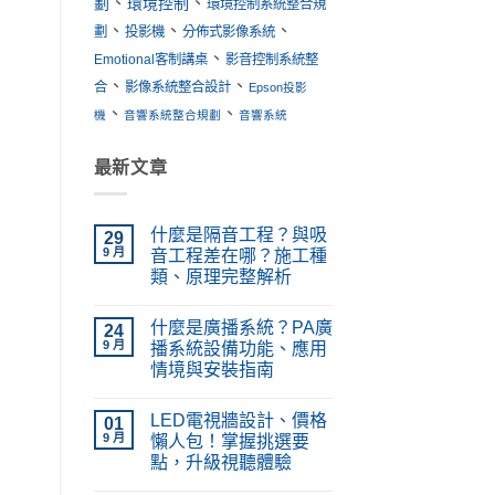
、
、
劃
環境控制
環境控制系統整合規
、
、
、
劃
投影機
分佈式影像系統
、
Emotional客制講桌
影音控制系統整
、
、
合
影像系統整合設計
Epson投影
、
、
機
音響系統整合規劃
音響系統
最新文章
什麼是隔音工程？與吸
29
9 月
音工程差在哪？施工種
類、原理完整解析
在
尚
〈什
無
什麼是廣播系統？PA廣
麼
24
留
是
言
9 月
播系統設備功能、應用
隔
情境與安裝指南
音
工
在
尚
程？
〈什
無
與
LED電視牆設計、價格
麼
01
留
吸
是
言
9 月
懶人包！掌握挑選要
音
廣
工
點，升級視聽體驗
播
程
系
在
差
尚
統？