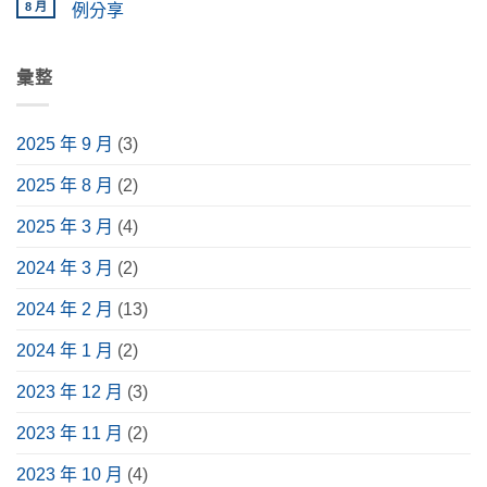
種
設
格
機
言
8 月
例分享
類、
備
懶
是
原
功
人
什
在
尚
理
能、
包！
麼？
〈會
無
完
應
掌
採
議
留
整
用
握
購
室
彙整
言
解
情
挑
前
設
析〉
境
選
必
計、
中
與
要
讀
設
安
點，
介
備
2025 年 9 月
(3)
裝
升
紹，
規
指
級
含
劃
南〉
視
常
一
2025 年 8 月
(2)
中
聽
見
篇
體
種
掌
驗〉
類、
握！
2025 年 3 月
(4)
中
用
6
途、
大
挑
重
2024 年 3 月
(2)
選
點、
指
實
南〉
際
2024 年 2 月
(13)
中
案
例
分
2024 年 1 月
(2)
享〉
中
2023 年 12 月
(3)
2023 年 11 月
(2)
2023 年 10 月
(4)