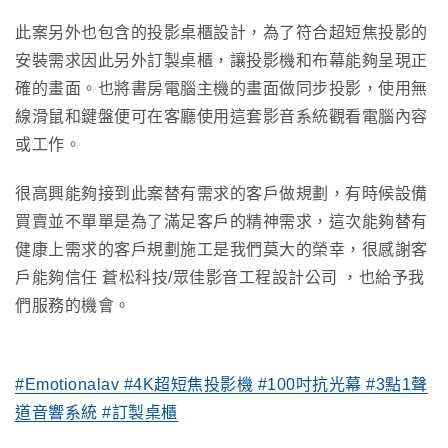
此案另外也包含的投影桌櫃設計，為了符合超短焦投影的
安裝需求因此另外訂製桌櫃，讓投影機和布幕能夠呈現正
確的畫面。也將書房電腦主機的畫面做同步投影，使用無
線滑鼠和鍵盤便可在客廳使用這套影音系統觀看電腦內容
或工作。
很高興能夠接到此案替有需求的客戶做規劃，有時候設備
買賣並不單單是為了滿足客戶的精神需求，這次能夠替有
健康上需求的客戶規劃施工是我們莫大的榮幸，很感謝客
戶能夠信任 蒼松科技/眾佳影音工程設計公司 ，也給予我
們服務的機會。
#Emotionalav
#4K超短焦投影機
#100吋抗光幕
#3點1聲
道音響系統
#訂製桌櫃