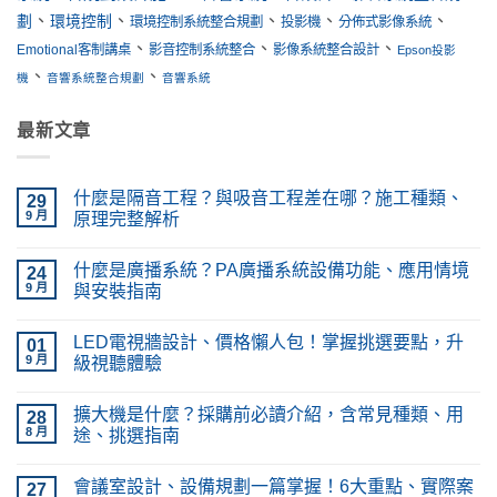
、
、
、
、
、
劃
環境控制
環境控制系統整合規劃
投影機
分佈式影像系統
、
、
、
Emotional客制講桌
影音控制系統整合
影像系統整合設計
Epson投影
、
、
機
音響系統整合規劃
音響系統
最新文章
什麼是隔音工程？與吸音工程差在哪？施工種類、
29
9 月
原理完整解析
在
尚
〈什
無
什麼是廣播系統？PA廣播系統設備功能、應用情境
麼
24
留
是
言
9 月
與安裝指南
隔
音
在
尚
工
〈什
無
LED電視牆設計、價格懶人包！掌握挑選要點，升
程？
麼
01
留
與
是
言
9 月
級視聽體驗
吸
廣
音
播
在
尚
工
系
〈LED
無
擴大機是什麼？採購前必讀介紹，含常見種類、用
程
統？
電
28
留
差
PA
視
言
8 月
途、挑選指南
在
廣
牆
哪？
播
設
在
尚
施
系
計、
〈擴
無
會議室設計、設備規劃一篇掌握！6大重點、實際案
工
統
價
大
27
留