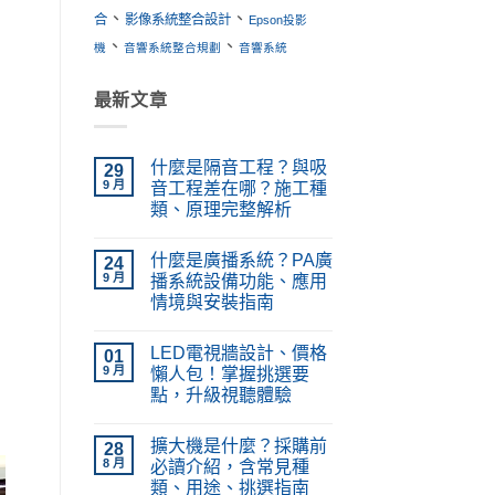
、
、
合
影像系統整合設計
Epson投影
、
、
機
音響系統整合規劃
音響系統
最新文章
什麼是隔音工程？與吸
29
9 月
音工程差在哪？施工種
類、原理完整解析
在
尚
〈什
無
什麼是廣播系統？PA廣
麼
24
留
是
言
9 月
播系統設備功能、應用
隔
情境與安裝指南
音
工
在
尚
程？
〈什
無
與
LED電視牆設計、價格
麼
01
留
吸
是
言
9 月
懶人包！掌握挑選要
音
廣
工
點，升級視聽體驗
播
程
系
在
差
尚
統？
〈LED
在
無
PA
擴大機是什麼？採購前
電
28
哪？
留
廣
視
施
言
8 月
必讀介紹，含常見種
播
牆
工
系
類、用途、挑選指南
設
種