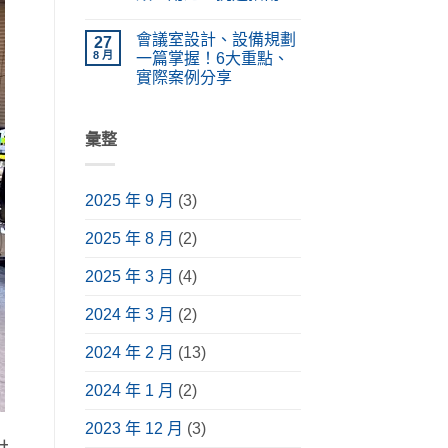
統
計、
類、
在
設
尚
價
原
〈擴
備
無
格
理
會議室設計、設備規劃
大
27
功
留
懶
完
機
能、
言
8 月
一篇掌握！6大重點、
人
整
是
應
包！
解
實際案例分享
什
用
掌
析〉
麼？
情
在
握
尚
中
採
境
〈會
挑
無
購
與
議
選
留
前
安
室
彙整
要
言
必
裝
設
點，
讀
指
計、
升
介
南〉
設
級
紹，
中
備
視
含
2025 年 9 月
(3)
規
聽
常
劃
體
見
一
驗〉
種
2025 年 8 月
(2)
篇
中
類、
掌
用
握！
途、
2025 年 3 月
(4)
6
挑
大
選
重
2024 年 3 月
(2)
指
點、
南〉
實
中
際
2024 年 2 月
(13)
案
例
分
2024 年 1 月
(2)
享〉
中
2023 年 12 月
(3)