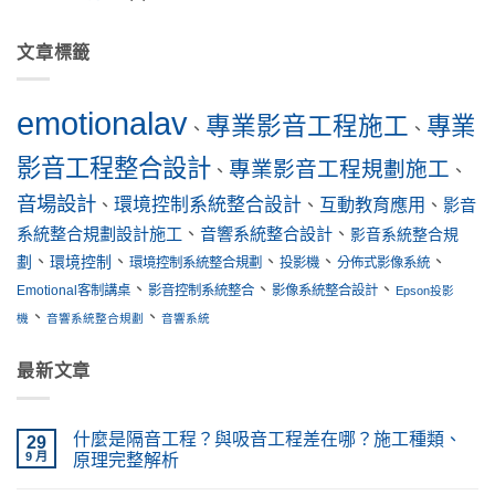
文章標籤
emotionalav
專業影音工程施工
專業
、
、
影音工程整合設計
專業影音工程規劃施工
、
、
音場設計
環境控制系統整合設計
互動教育應用
、
、
、
影音
系統整合規劃設計施工
、
音響系統整合設計
、
影音系統整合規
、
、
、
、
、
劃
環境控制
環境控制系統整合規劃
投影機
分佈式影像系統
、
、
、
Emotional客制講桌
影音控制系統整合
影像系統整合設計
Epson投影
、
、
機
音響系統整合規劃
音響系統
最新文章
什麼是隔音工程？與吸音工程差在哪？施工種類、
29
9 月
原理完整解析
在
尚