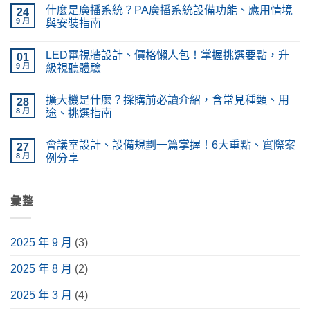
〈什
無
什麼是廣播系統？PA廣播系統設備功能、應用情境
麼
24
留
是
言
9 月
與安裝指南
隔
音
在
尚
工
〈什
無
LED電視牆設計、價格懶人包！掌握挑選要點，升
程？
麼
01
留
與
是
言
9 月
級視聽體驗
吸
廣
音
播
在
尚
工
系
〈LED
無
擴大機是什麼？採購前必讀介紹，含常見種類、用
程
統？
電
28
留
差
PA
視
言
8 月
途、挑選指南
在
廣
牆
哪？
播
設
在
尚
施
系
計、
〈擴
無
會議室設計、設備規劃一篇掌握！6大重點、實際案
工
統
價
大
27
留
種
設
格
機
言
8 月
例分享
類、
備
懶
是
原
功
人
什
在
尚
理
能、
包！
麼？
〈會
無
完
應
掌
採
議
留
整
用
握
購
室
彙整
言
解
情
挑
前
設
析〉
境
選
必
計、
中
與
要
讀
設
安
點，
介
備
2025 年 9 月
(3)
裝
升
紹，
規
指
級
含
劃
南〉
視
常
一
2025 年 8 月
(2)
中
聽
見
篇
體
種
掌
驗〉
類、
握！
2025 年 3 月
(4)
中
用
6
途、
大