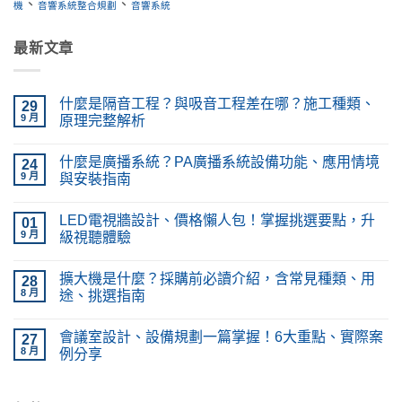
、
、
機
音響系統整合規劃
音響系統
最新文章
什麼是隔音工程？與吸音工程差在哪？施工種類、
29
9 月
原理完整解析
在
尚
〈什
無
什麼是廣播系統？PA廣播系統設備功能、應用情境
麼
24
留
是
言
9 月
與安裝指南
隔
音
在
尚
工
〈什
無
LED電視牆設計、價格懶人包！掌握挑選要點，升
程？
麼
01
留
與
是
言
9 月
級視聽體驗
吸
廣
音
播
在
尚
工
系
〈LED
無
擴大機是什麼？採購前必讀介紹，含常見種類、用
程
統？
電
28
留
差
PA
視
言
8 月
途、挑選指南
在
廣
牆
哪？
播
設
在
尚
施
系
計、
〈擴
無
會議室設計、設備規劃一篇掌握！6大重點、實際案
工
統
價
大
27
留
種
設
格
機
言
8 月
例分享
類、
備
懶
是
原
功
人
什
在
尚
理
能、
包！
麼？
〈會
無
完
應
掌
採
議
留