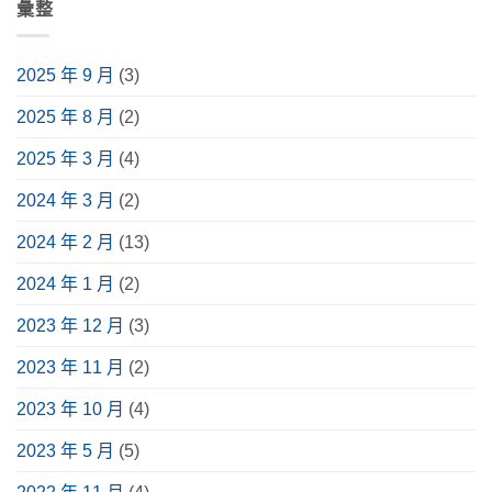
整
用
握
購
室
彙整
言
解
情
挑
前
設
析〉
境
選
必
計、
中
與
要
讀
設
安
點，
介
備
2025 年 9 月
(3)
裝
升
紹，
規
指
級
含
劃
南〉
視
常
一
2025 年 8 月
(2)
中
聽
見
篇
體
種
掌
驗〉
類、
握！
2025 年 3 月
(4)
中
用
6
途、
大
挑
重
2024 年 3 月
(2)
選
點、
指
實
南〉
際
2024 年 2 月
(13)
中
案
例
分
2024 年 1 月
(2)
享〉
中
2023 年 12 月
(3)
2023 年 11 月
(2)
2023 年 10 月
(4)
2023 年 5 月
(5)