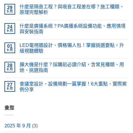
什麼是隔音工程？與吸音工程差在哪？施工種類、
29
9 月
原理完整解析
在
尚
〈什
無
什麼是廣播系統？PA廣播系統設備功能、應用情境
麼
24
留
是
言
9 月
與安裝指南
隔
音
在
尚
工
〈什
無
LED電視牆設計、價格懶人包！掌握挑選要點，升
程？
麼
01
留
與
是
言
9 月
級視聽體驗
吸
廣
音
播
在
尚
工
系
〈LED
無
擴大機是什麼？採購前必讀介紹，含常見種類、用
程
統？
電
28
留
差
PA
視
言
8 月
途、挑選指南
在
廣
牆
哪？
播
設
在
尚
施
系
計、
〈擴
無
會議室設計、設備規劃一篇掌握！6大重點、實際案
工
統
價
大
27
留
種
設
格
機
言
8 月
例分享
類、
備
懶
是
原
功
人
什
在
尚
理
能、
包！
麼？
〈會
無
完
應
掌
採
議
留
整
用
握
購
室
彙整
言
解
情
挑
前
設
析〉
境
選
必
計、
中
與
要
讀
設
安
點，
介
備
2025 年 9 月
(3)
裝
升
紹，
規
指
級
含
劃