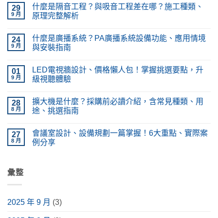
什麼是隔音工程？與吸音工程差在哪？施工種類、
29
9 月
原理完整解析
在
尚
〈什
無
什麼是廣播系統？PA廣播系統設備功能、應用情境
麼
24
留
是
言
9 月
與安裝指南
隔
音
在
尚
工
〈什
無
LED電視牆設計、價格懶人包！掌握挑選要點，升
程？
麼
01
留
與
是
言
9 月
級視聽體驗
吸
廣
音
播
在
尚
工
系
〈LED
無
擴大機是什麼？採購前必讀介紹，含常見種類、用
程
統？
電
28
留
差
PA
視
言
8 月
途、挑選指南
在
廣
牆
哪？
播
設
在
尚
施
系
計、
〈擴
無
會議室設計、設備規劃一篇掌握！6大重點、實際案
工
統
價
大
27
留
種
設
格
機
言
8 月
例分享
類、
備
懶
是
原
功
人
什
在
尚
理
能、
包！
麼？
〈會
無
完
應
掌
採
議
留
整
用
握
購
室
彙整
言
解
情
挑
前
設
析〉
境
選
必
計、
中
與
要
讀
設
安
點，
介
備
2025 年 9 月
(3)
裝
升
紹，
規
指
級
含
劃
南〉
視
常
一