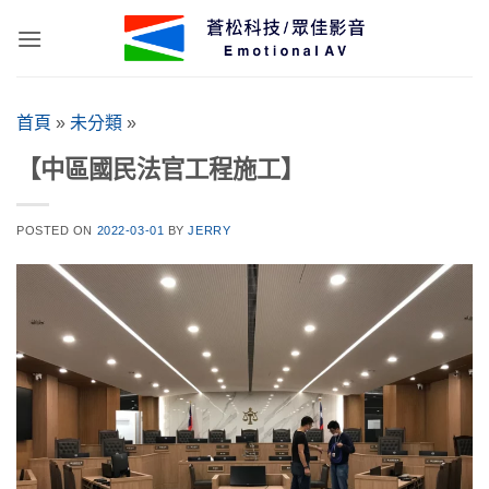
Skip
to
content
首頁
»
未分類
»
【中區國民法官工程施工】
POSTED ON
2022-03-01
BY
JERRY