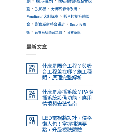
、
、
劃
環境控制
環境控制系統整合規
、
、
、
劃
投影機
分佈式影像系統
、
Emotional客制講桌
影音控制系統整
、
、
合
影像系統整合設計
Epson投影
、
、
機
音響系統整合規劃
音響系統
最新文章
什麼是隔音工程？與吸
29
9 月
音工程差在哪？施工種
類、原理完整解析
在
尚
〈什
無
什麼是廣播系統？PA廣
麼
24
留
是
言
9 月
播系統設備功能、應用
隔
情境與安裝指南
音
工
在
尚
程？
〈什
無
與
LED電視牆設計、價格
麼
01
留
吸
是
言
9 月
懶人包！掌握挑選要
音
廣
工
點，升級視聽體驗
播
程
系
在
差
尚
統？