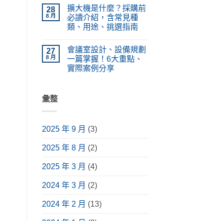
〈LED
在
無
PA
擴大機是什麼？採購前
電
28
哪？
留
廣
視
施
言
8 月
必讀介紹，含常見種
播
牆
工
系
類、用途、挑選指南
設
種
統
計、
類、
在
設
尚
價
原
〈擴
備
無
格
理
會議室設計、設備規劃
大
27
功
留
懶
完
機
能、
言
8 月
一篇掌握！6大重點、
人
整
是
應
包！
解
實際案例分享
什
用
掌
析〉
麼？
情
在
握
尚
中
採
境
〈會
挑
無
購
與
議
選
留
前
安
室
彙整
要
言
必
裝
設
點，
讀
指
計、
升
介
南〉
設
級
紹，
中
備
視
含
2025 年 9 月
(3)
規
聽
常
劃
體
見
一
驗〉
種
2025 年 8 月
(2)
篇
中
類、
掌
用
握！
途、
2025 年 3 月
(4)
6
挑
大
選
重
2024 年 3 月
(2)
指
點、
南〉
實
中
際
2024 年 2 月
(13)
案
例
分