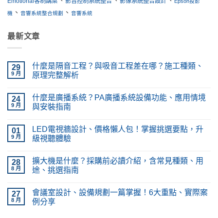
、
、
、
Emotional客制講桌
影音控制系統整合
影像系統整合設計
Epson投影
、
、
機
音響系統整合規劃
音響系統
最新文章
什麼是隔音工程？與吸音工程差在哪？施工種類、
29
9 月
原理完整解析
在
尚
〈什
無
什麼是廣播系統？PA廣播系統設備功能、應用情境
麼
24
留
是
言
9 月
與安裝指南
隔
音
在
尚
工
〈什
無
LED電視牆設計、價格懶人包！掌握挑選要點，升
程？
麼
01
留
與
是
言
9 月
級視聽體驗
吸
廣
音
播
在
尚
工
系
〈LED
無
擴大機是什麼？採購前必讀介紹，含常見種類、用
程
統？
電
28
留
差
PA
視
言
8 月
途、挑選指南
在
廣
牆
哪？
播
設
在
尚
施
系
計、
〈擴
無
會議室設計、設備規劃一篇掌握！6大重點、實際案
工
統
價
大
27
留
種
設
格
機
言
8 月
例分享
類、
備
懶
是
原
功
人
什
在
尚
理
能、
包！
麼？
〈會