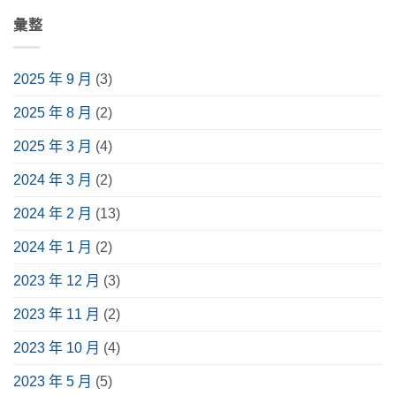
無
完
應
掌
採
議
留
整
用
握
購
室
彙整
言
解
情
挑
前
設
析〉
境
選
必
計、
中
與
要
讀
設
安
點，
介
備
2025 年 9 月
(3)
裝
升
紹，
規
指
級
含
劃
南〉
視
常
一
2025 年 8 月
(2)
中
聽
見
篇
體
種
掌
驗〉
類、
握！
2025 年 3 月
(4)
中
用
6
途、
大
挑
重
2024 年 3 月
(2)
選
點、
指
實
南〉
際
2024 年 2 月
(13)
中
案
例
分
2024 年 1 月
(2)
享〉
中
2023 年 12 月
(3)
2023 年 11 月
(2)
2023 年 10 月
(4)
2023 年 5 月
(5)