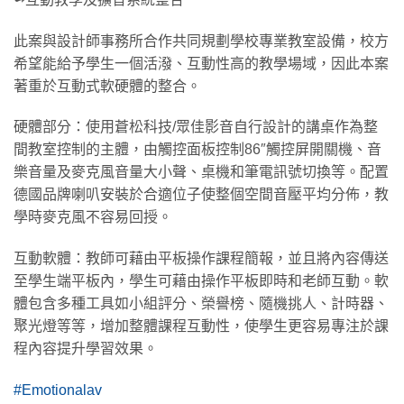
此案與設計師事務所合作共同規劃學校專業教室設備，校方
希望能給予學生一個活潑、互動性高的教學場域，因此本案
著重於互動式軟硬體的整合。
硬體部分：使用蒼松科技/眾佳影音自行設計的講桌作為整
間教室控制的主體，由觸控面板控制86″觸控屏開關機、音
樂音量及麥克風音量大小聲、桌機和筆電訊號切換等。配置
德國品牌喇叭安裝於合適位子使整個空間音壓平均分佈，教
學時麥克風不容易回授。
互動軟體：教師可藉由平板操作課程簡報，並且將內容傳送
至學生端平板內，學生可藉由操作平板即時和老師互動。軟
體包含多種工具如小組評分、榮譽榜、隨機挑人、計時器、
聚光燈等等，增加整體課程互動性，使學生更容易專注於課
程內容提升學習效果。
#Emotionalav