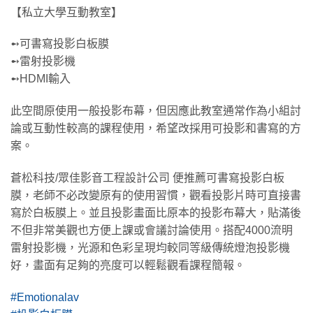
【私立大學互動教室】
➻可書寫投影白板膜
➻雷射投影機
➻HDMI輸入
此空間原使用一般投影布幕，但因應此教室通常作為小組討
論或互動性較高的課程使用，希望改採用可投影和書寫的方
案。
蒼松科技/眾佳影音工程設計公司 便推薦可書寫投影白板
膜，老師不必改變原有的使用習慣，觀看投影片時可直接書
寫於白板膜上。並且投影畫面比原本的投影布幕大，貼滿後
不但非常美觀也方便上課或會議討論使用。搭配4000流明
雷射投影機，光源和色彩呈現均較同等級傳統燈泡投影機
好，畫面有足夠的亮度可以輕鬆觀看課程簡報。
#Emotionalav