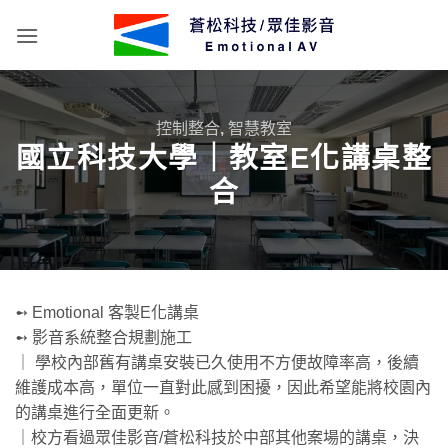
Skip
to
content
控制整合
,
智慧教室
國立科技大學｜教室E化講桌整
合
➻ Emotional 客製E化講桌
➻ 影音系統整合規劃施工
｜ 學校內部舊有講桌安裝已久使用不方便故障率高，後續
維護成本高，單位一直對此感到困擾，因此希望能將校園內
的講桌進行全面更新。
｜校方看過眾佳影音/蒼松科技於中部其他案場的講桌，決