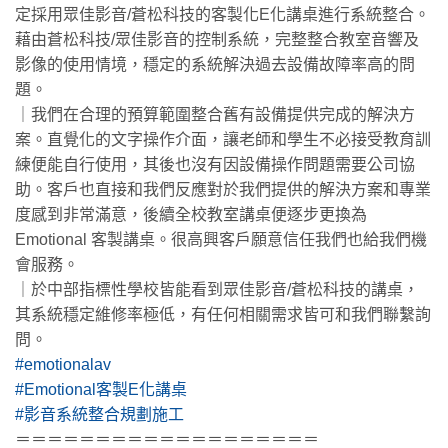
定採用眾佳影音/蒼松科技的客製化E化講桌進行系統整合。
藉由蒼松科技/眾佳影音的控制系統，完整整合教室音響及
影像的使用情境，穩定的系統解決過去設備故障率高的問
題。
｜我們在合理的預算範圍整合舊有設備提供完成的解決方
案。直覺化的文字操作介面，讓老師和學生不必接受教育訓
練便能自行使用，其後也沒有因設備操作問題需要公司協
助。客戶也直接和我們反應對於我們提供的解決方案和專業
度感到非常滿意，後續全校教室講桌便逐步更換為
Emotional 客製講桌。很高興客戶願意信任我們也給我們機
會服務。
｜於中部指標性學校皆能看到眾佳影音/蒼松科技的講桌，
其系統穩定維修率極低，有任何相關需求皆可和我們聯繫詢
問。
#emotionalav
#Emotional客製E化講桌
#影音系統整合規劃施工
＝＝＝＝＝＝＝＝＝＝＝＝＝＝＝＝＝＝＝