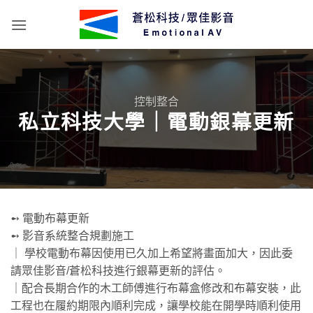
Skip
to
content
控制整合
私立科技大學｜電動銀幕更新
➻ 電動布幕更新
➻ 影音系統整合規劃施工
｜ 學校電動布幕因使用已久加上希望將畫面加大，因此委
請眾佳影音/蒼松科技進行銀幕更新的評估。
｜配合長期合作的木工師傅進行布幕盒修改和布幕安裝，此
工程也在履約期限內順利完成，讓學校能在開學時順利使用