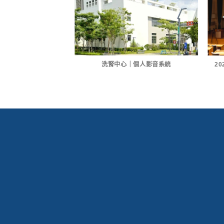
商顯餐車計畫
洗腎中心｜個人影音系統
2