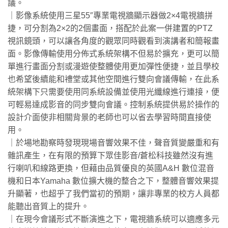
議。
｜影像系統使用三星55″專業電視牆顯示器做2×4電視牆拼
捷，可分割為2×2的2個畫面，搭配於此案一併建置的PTZ
視訊鏡頭，可以讓各角度的觀眾同時觀看到演講者和簡報畫
面。影像傳輸使用分佈式系統架構不但易於擴充，更可以簡
單進行畫面分割或漫遊使整體使用更加彈性便捷，並且學校
也希望後續能和禮堂或其他空間進行雙向會議傳輸，在此系
統架構下只需要使用同系統設備並使用光纖線進行連接，便
可輕易達成影音的同步雙向會議。控制系統提供易於操作的
設計介面使非相關背景的老師也可以省去學習時間直接使
用。
｜於場地勘察時發現現場音響效果不佳，聲音質變嚴重和有
雜訊產生，在有限的預算下眾佳影音/蒼松科技雖然沒有進
行喇叭和線路更換，但藉由品質優良的英國A&H 數位混音
機和日本Yamaha 數位擴大機的整合之下，整體音響效果提
升顯著，也超乎了我們當初的預期，讓非專業的校方人員都
能聽出音質上的提升。
｜在現今會議形式不斷演進之下，電視牆系統可以適應多元