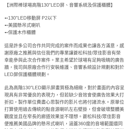
【洲際棒球場高階130″LED屏、音響系統及保護櫃體】
➻130″LED移動屏 P2以下
➻美國懸吊式喇叭
➻保護木作櫃體
這是許多公司合作共同完成的案件而成果也讓各方滿意，感
謝原廠之推薦與信任我們的專業讓蒼松科技/眾佳影音有榮
幸能參與此次合作案件。業主希望於球場有足夠吸睛的廣告
牆，我司與原廠合作行安裝維護、音響系統設計規劃和對於
LED屏保護櫃體規劃。
此為高階130″LED顯示屏畫質極為細緻，對於畫面的內容呈
現具有非常優良的表現力，但若缺少音效會使廣告效果大打
折扣，製作單位費盡心思製作的影片也將付諸流水。原單位
打算使用過去傳統的點音源喇叭左右壁掛，但會破壞整體美
觀度並且在窄長的廊道效果並不理想。蒼松科技/眾佳影音
便推薦美國品牌的懸吊式喇叭，涵蓋360度的音場範圍還同