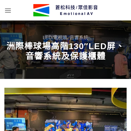
Skip
to
content
LED/電視牆
,
音響系統
洲際棒球場高階130″LED屏、
音響系統及保護櫃體