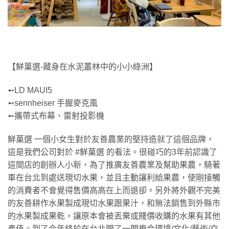
【鮮菓選-藏身在水泥叢林中的小小綠洲】
➻LD MAUI5
➻sennheiser 手握麥克風
➻攜帶式布幕、雷射投影機
鮮菓選 一個小女生對於友善農業的堅持造就了這個品牌，
這是我們公司對於 #鮮菓選 的看法。很碰巧的3年前認識了
這間店的創辦人小新，為了推廣友善農業及幫助果農，騎著
車在台北到處送現切水果，並且主動讓利給果農，使剛接觸
的消費者不會覺得售價高高在上而退卻。另外將外觀不完美
的友善耕作水果製成現切水果跟果汁，和無法銷售到外縣市
的水果製成果乾，讓原本會被丟棄或賤價收購的水果有其他
產值。到了今年終於在台北開了一間複合環境/文化/藝術/交