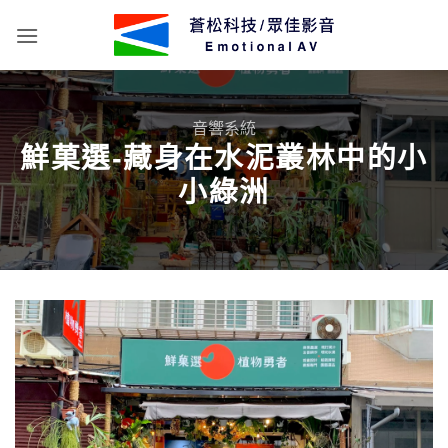
Skip
to
content
音響系統
鮮菓選-藏身在水泥叢林中的小
小綠洲