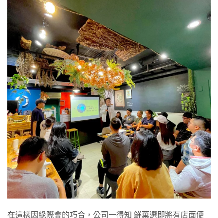
在這樣因緣際會的巧合，公司一得知 鮮菓選即將有店面便