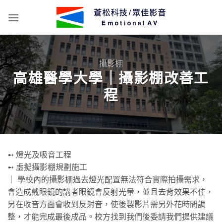
Skip
to
content
攝影棚
高雄醫學大學｜攝影棚改善工
程
➻ 燈光及吸音工程
➻ 虛擬攝影棚規劃施工
｜ 學校內的攝影棚過去燈光配置無法符合實際拍攝需求，
會造成戴眼鏡的講者眼鏡會反射光暈，並且去背效果不佳，
另在收音方面會收到反射音，使後製影片需另外花時間調
整，才能完成最後成品。校方找到我們後委請我們提供建議