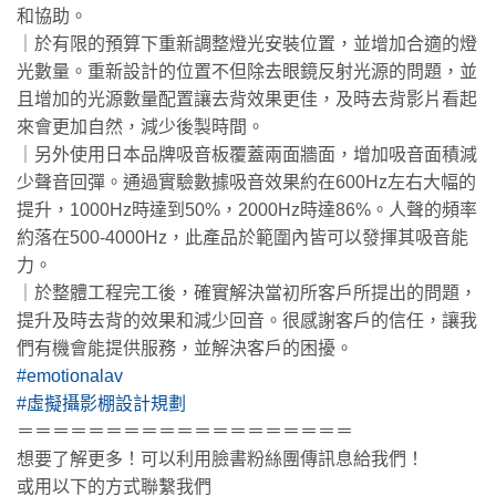
和協助。
｜於有限的預算下重新調整燈光安裝位置，並增加合適的燈
光數量。重新設計的位置不但除去眼鏡反射光源的問題，並
且增加的光源數量配置讓去背效果更佳，及時去背影片看起
來會更加自然，減少後製時間。
｜另外使用日本品牌吸音板覆蓋兩面牆面，增加吸音面積減
少聲音回彈。通過實驗數據吸音效果約在600Hz左右大幅的
提升，1000Hz時達到50%，2000Hz時達86%。人聲的頻率
約落在500-4000Hz，此產品於範圍內皆可以發揮其吸音能
力。
｜於整體工程完工後，確實解決當初所客戶所提出的問題，
提升及時去背的效果和減少回音。很感謝客戶的信任，讓我
們有機會能提供服務，並解決客戶的困擾。
#emotionalav
#虛擬攝影棚設計規劃
＝＝＝＝＝＝＝＝＝＝＝＝＝＝＝＝＝＝＝
想要了解更多！可以利用臉書粉絲團傳訊息給我們！
或用以下的方式聯繫我們